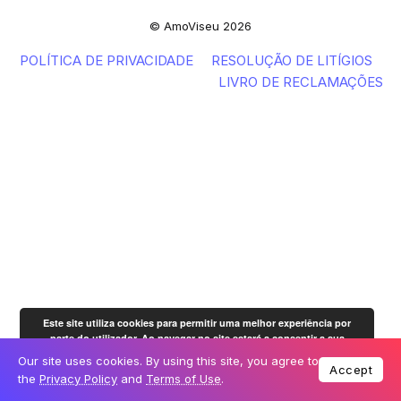
© AmoViseu 2026
POLÍTICA DE PRIVACIDADE
RESOLUÇÃO DE LITÍGIOS
LIVRO DE RECLAMAÇÕES
Este site utiliza cookies para permitir uma melhor experiência por
parte do utilizador. Ao navegar no site estará a consentir a sua
OK
utilização.
Mais informação
Our site uses cookies. By using this site, you agree to
Accept
the
Privacy Policy
and
Terms of Use
.