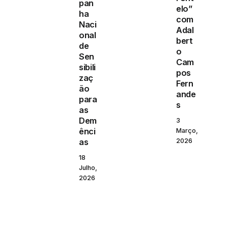
pan
elo”
ha
com
Naci
Adal
onal
bert
de
o
Sen
Cam
sibili
pos
zaç
Fern
ão
ande
para
s
as
Dem
3
ênci
Março,
2026
as
18
Julho,
2026