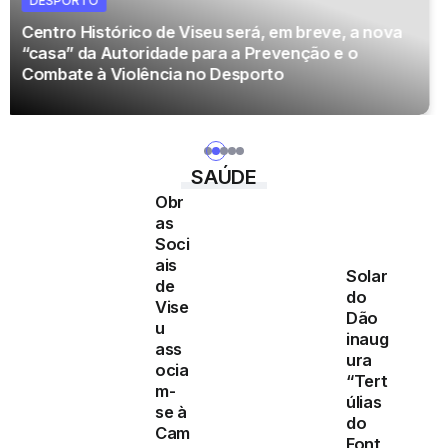
DESPORTO
Terceiro equipamento 2026/27: “Do nosso
Interior, cresce a alma viseense”
SAÚDE
Obr
as
Soci
ais
Solar
de
do
Vise
Dão
u
inaug
ass
ura
ocia
“Tert
m-
úlias
se à
do
Cam
Font