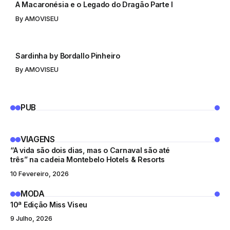
A Macaronésia e o Legado do Dragão Parte I
By
AMOVISEU
ARTE
Sardinha by Bordallo Pinheiro
By
AMOVISEU
PUB
VIAGENS
“A vida são dois dias, mas o Carnaval são até
três” na cadeia Montebelo Hotels & Resorts
10 Fevereiro, 2026
MODA
10ª Edição Miss Viseu
9 Julho, 2026