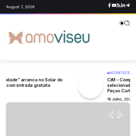
August 7, 2026
ACONTECE
CiM – Companhia de Dança e João Cardoso
selecionados para a WARM-UP – Noites de
Peças Curtas 2027
16 Julho, 2026