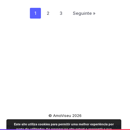
1
2
3
Seguinte »
© AmoViseu 2026
Este site utiliza cookies para permitir uma melhor experiência por
POLÍTICA DE PRIVACIDADE
RESOLUÇÃO DE LITÍGIOS
parte do utilizador. Ao navegar no site estará a consentir a sua