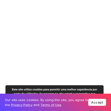
Este site utiliza cookies para permitir uma melhor experiência por
parte do utilizador. Ao navegar no site estará a consentir a sua
OK
utilização.
Mais informação
Our site uses cookies. By using this site, you agree to
Accept
the
Privacy Policy
and
Terms of Use
.