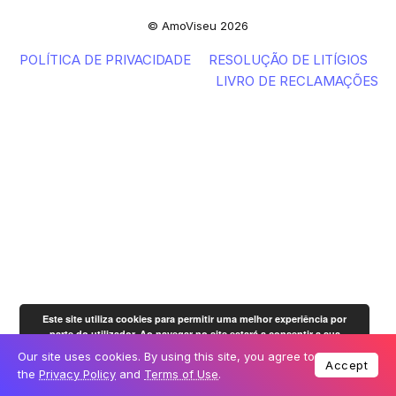
© AmoViseu 2026
POLÍTICA DE PRIVACIDADE
RESOLUÇÃO DE LITÍGIOS
LIVRO DE RECLAMAÇÕES
Este site utiliza cookies para permitir uma melhor experiência por
parte do utilizador. Ao navegar no site estará a consentir a sua
OK
utilização.
Mais informação
Our site uses cookies. By using this site, you agree to
Accept
the
Privacy Policy
and
Terms of Use
.