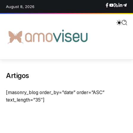
August 8, 2026
Artigos
[masonry_blog order_by=”date” order=”ASC”
text_length=”35″]