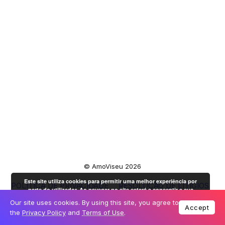
© AmoViseu 2026
Este site utiliza cookies para permitir uma melhor experiência por
POLÍTICA DE PRIVACIDADE
RESOLUÇÃO DE LITÍGIOS
parte do utilizador. Ao navegar no site estará a consentir a sua
LIVRO DE RECLAMAÇÕES
OK
utilização.
Mais informação
Our site uses cookies. By using this site, you agree to
Accept
the
Privacy Policy
and
Terms of Use
.