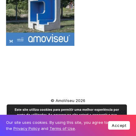
© AmoViseu 2026
Este site utiliza cookies para permitir uma melhor experiência por
POLÍTICA DE PRIVACIDADE
RESOLUÇÃO DE LITÍGIOS
parte do utilizador. Ao navegar no site estará a consentir a sua
LIVRO DE RECLAMAÇÕES
OK
utilização.
Mais informação
Our site uses cookies. By using this site, you agree to
Accept
the
Privacy Policy
and
Terms of Use
.