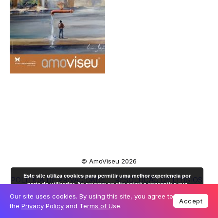
© AmoViseu 2026
Este site utiliza cookies para permitir uma melhor experiência por
POLÍTICA DE PRIVACIDADE
RESOLUÇÃO DE LITÍGIOS
parte do utilizador. Ao navegar no site estará a consentir a sua
LIVRO DE RECLAMAÇÕES
OK
utilização.
Mais informação
Our site uses cookies. By using this site, you agree to
Accept
the
Privacy Policy
and
Terms of Use
.