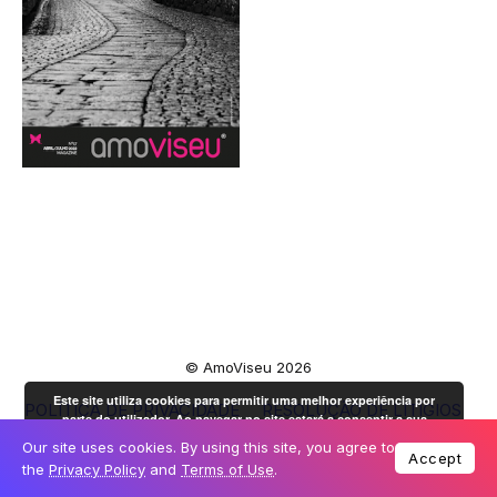
© AmoViseu 2026
Este site utiliza cookies para permitir uma melhor experiência por
POLÍTICA DE PRIVACIDADE
RESOLUÇÃO DE LITÍGIOS
parte do utilizador. Ao navegar no site estará a consentir a sua
LIVRO DE RECLAMAÇÕES
OK
utilização.
Mais informação
Our site uses cookies. By using this site, you agree to
Accept
the
Privacy Policy
and
Terms of Use
.