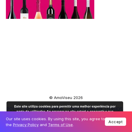
© AmoViseu 2026
Este site utiliza cookies para permitir uma melhor experiência por
POLÍTICA DE PRIVACIDADE
RESOLUÇÃO DE LITÍGIOS
parte do utilizador. Ao navegar no site estará a consentir a sua
LIVRO DE RECLAMAÇÕES
OK
utilização.
Mais informação
Our site uses cookies. By using this site, you agree to
Accept
the
Privacy Policy
and
Terms of Use
.