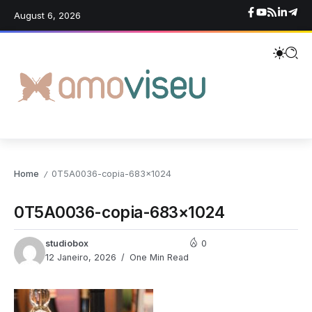
August 6, 2026
Home
0T5A0036-copia-683×1024
/
0T5A0036-copia-683×1024
studiobox
0
12 Janeiro, 2026
One Min Read