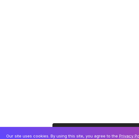
Este site utiliza cookies para permitir uma melhor
Our site uses cookies. By using this site, you agree to the
Privacy Po