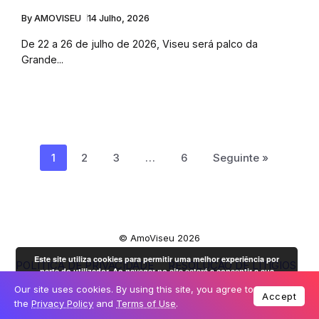
By
AMOVISEU
14 Julho, 2026
De 22 a 26 de julho de 2026, Viseu será palco da
Grande...
1
2
3
…
6
Seguinte »
© AmoViseu 2026
Este site utiliza cookies para permitir uma melhor experiência por
POLÍTICA DE PRIVACIDADE
RESOLUÇÃO DE LITÍGIOS
parte do utilizador. Ao navegar no site estará a consentir a sua
LIVRO DE RECLAMAÇÕES
OK
utilização.
Mais informação
Our site uses cookies. By using this site, you agree to
Accept
the
Privacy Policy
and
Terms of Use
.