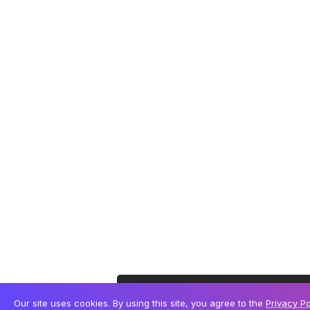
Este site utiliza cookies para permitir uma melhor
Our site uses cookies. By using this site, you agree to the
Privacy Po