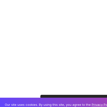
Este site utiliza cookies para permitir uma melhor
Our site uses cookies. By using this site, you agree to the
Privacy Po