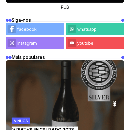
PUB
Siga-nos
facebook
whatsapp
Instagram
youtube
Mais populares
VINHOS
CULTURA
VINHOS
VINHOS
Município convida cidadãos a
VIRIATVS ENCRUZADO 2023 –
colaborarem na definição de linhas