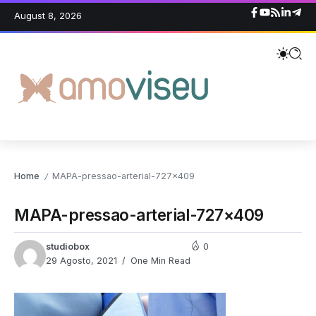
August 8, 2026
Home
MAPA-pressao-arterial-727×409
/
MAPA-pressao-arterial-727×409
studiobox
0
29 Agosto, 2021
One Min Read