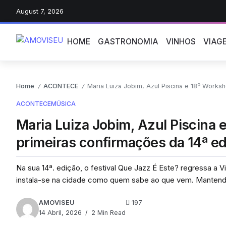
August 7, 2026
HOME
GASTRONOMIA
VINHOS
VIAG
Home
ACONTECE
Maria Luiza Jobim, Azul Piscina e 18º Workshop
/
/
ACONTECE
MÚSICA
Maria Luiza Jobim, Azul Piscina 
primeiras confirmações da 14ª ed
Na sua 14ª. edição, o festival Que Jazz É Este? regressa a V
instala-se na cidade como quem sabe ao que vem. Mantendo 
AMOVISEU
197
14 Abril, 2026
2 Min Read