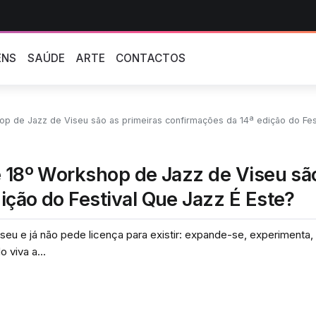
ENS
SAÚDE
ARTE
CONTACTOS
 de Jazz de Viseu são as primeiras confirmações da 14ª edição do Festival Qu
e 18º Workshop de Jazz de Viseu sã
ição do Festival Que Jazz É Este?
iseu e já não pede licença para existir: expande-se, experimenta, 
viva a...