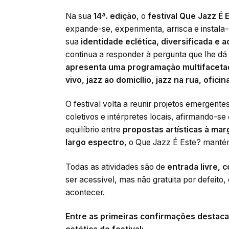
Na sua
14ª. edição
, o
festival Que Jazz É 
expande-se, experimenta, arrisca e instal
sua
identidade eclética, diversificada e 
continua a responder à pergunta que lhe d
apresenta uma programação multifacetada 
vivo, jazz ao domicílio, jazz na rua, ofic
O festival volta a reunir projetos emergent
coletivos e intérpretes locais, afirmando-
equilíbrio entre
propostas artísticas à ma
largo espectro
, o Que Jazz É Este? mantém
Todas as atividades são de
entrada livre, 
ser acessível, mas não gratuita por defeito,
acontecer.
Entre as primeiras confirmações destac