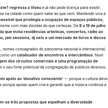
Este? regressa a Viseu
e já não pede licença para existir:
a-se na cidade como quem sabe ao que vem. Mantendo viva a
acessível que privilegia a ocupação de espaços públicos
,
á nome com mais dúvidas do que certezas. De
8 a 19 de julho
que inclui residências artísticas, concertos, rádio ao
inas, jam sessions, dj sets e um mercado de livros e discos.
es, nomes consagrados do panorama nacional e internacional,
se como um
catalisador de encontros e intercâmbios
. Num
rgem dos circuitos comerciais e uma programação de
 o seu forte potencial de congregação de públicos diversos.
com apelo ao ‘donativo consciente’
— porque a cultura deve
 e porque apoiar quem cria é garantir que a música continua a
am-se três propostas que espelham a diversidade