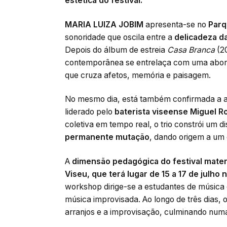
estética do festival:
MARIA LUIZA JOBIM
apresenta-se no
Parq
sonoridade que oscila entre a
delicadeza da
Depois do álbum de estreia
Casa Branca
(2
contemporânea se entrelaça com uma abord
que cruza afetos, memória e paisagem.
No mesmo dia, está também confirmada a 
liderado pelo
baterista viseense Miguel R
coletiva em tempo real, o trio constrói um 
permanente mutação
, dando origem a um 
A
dimensão pedagógica do festival mater
Viseu, que terá lugar de 15 a 17 de julho 
workshop dirige-se a estudantes de música 
música improvisada. Ao longo de três dias, 
arranjos e a improvisação, culminando numa