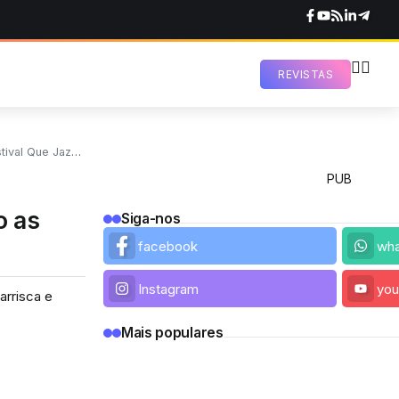
REVISTAS
e Jazz É Este?
PUB
o as
Siga-nos
facebook
wh
Instagram
you
arrisca e
Mais populares