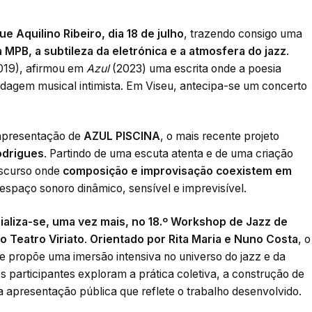
ue Aquilino Ribeiro, dia 18 de julho
, trazendo consigo uma
 MPB, a subtileza da eletrónica e a atmosfera do jazz
.
019), afirmou em
Azul
(2023) uma escrita onde a poesia
agem musical intimista. Em Viseu, antecipa-se um concerto
apresentação de
AZUL PISCINA
, o mais recente projeto
odrigues
. Partindo de uma escuta atenta e de uma criação
discurso onde
composição e improvisação coexistem em
espaço sonoro dinâmico, sensível e imprevisível.
ializa-se, uma vez mais, no 18.º Workshop de Jazz de
no Teatro Viriato
.
Orientado por Rita Maria e Nuno Costa
, o
e propõe uma imersão intensiva no universo do jazz e da
os participantes exploram a prática coletiva, a construção de
 apresentação pública que reflete o trabalho desenvolvido.