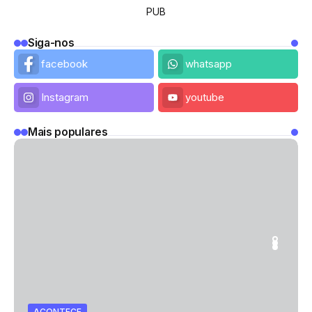
PUB
Siga-nos
facebook
whatsapp
Instagram
youtube
Mais populares
TO
DESPORTO
GASTRONOMIA
ECE
ACONTECE