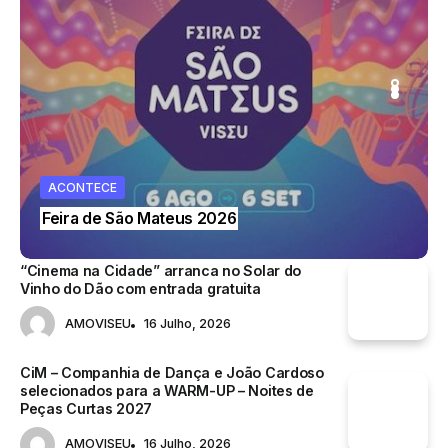
TO
DESPORTO
GASTRONOMIA
ONTECE
ACONTECE
McDonald’s abre novo restaurante
ra de São Mateus 2026
em Viseu
“Cinema na Cidade” arranca no Solar do
Vinho do Dão com entrada gratuita
AMOVISEU
16 Julho, 2026
CiM – Companhia de Dança e João Cardoso
selecionados para a WARM-UP – Noites de
Peças Curtas 2027
AMOVISEU
16 Julho, 2026