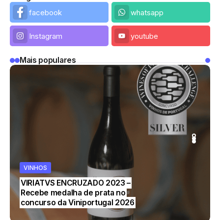
facebook
whatsapp
Instagram
youtube
Mais populares
VINHOS
CULTURA
VINHOS
VINHOS
Município convida cidadãos a
VIRIATVS ENCRUZADO 2023 –
colaborarem na definição de linhas
Recebe medalha de prata no
orientadoras para a ação dos
concurso da Viniportugal 2026
Museus Municipais de Viseu