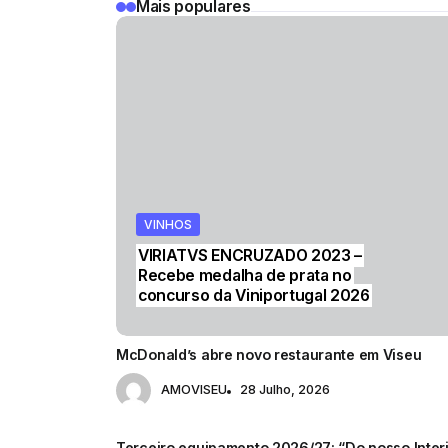
Mais populares
VINHOS
VINHOS
CULTURA
VINHOS
VINHOS
VIRIATVS ENCRUZADO 2023 –
Recebe medalha de prata no
concurso da Viniportugal 2026
McDonald’s abre novo restaurante em Viseu
AMOVISEU
28 Julho, 2026
Terceiro equipamento 2026/27: “Do nosso Interi