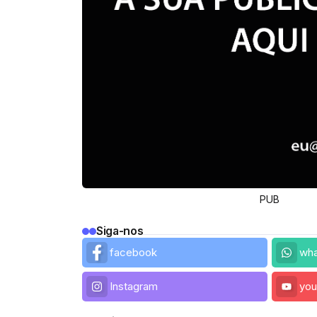
PUB
Siga-nos
facebook
wh
Instagram
you