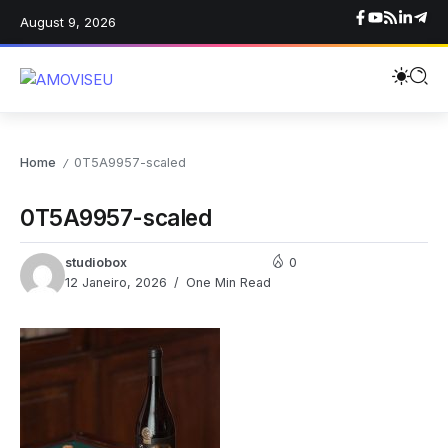
August 9, 2026
Home
0T5A9957-scaled
/
0T5A9957-scaled
studiobox
0
12 Janeiro, 2026
One Min Read